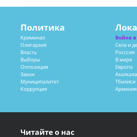
Политика
Лок
Криминал
Война в
Олигархия
Села и д
Власть
Росссия
Выборы
В мире
Оппозиция
Европа
Закон
Ахалкал
Муниципалитет
Тбилиси
Коррупция
Армения
Читайте о нас