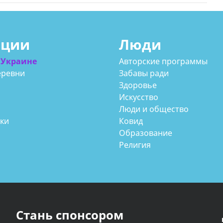
ации
Люди
 Украине
Авторские программы
еревни
Забавы ради
Здоровье
Искусство
Люди и общество
аки
Ковид
Образование
Религия
Стань спонсором