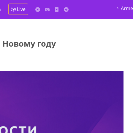
Arme
Live
а
к Новому году
у в