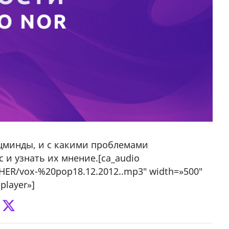
оцминды, и с какими проблемами
 и узнать их мнение.
[ca_audio
THER/vox-%20pop18.12.2012..mp3″ width=»500″
player»]