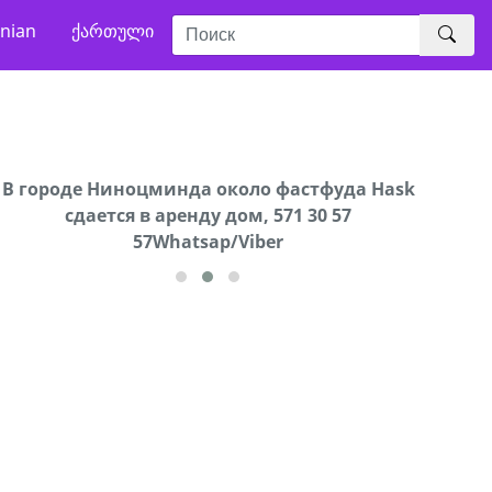
nian
ქართული
В городе Ниноцминда около фастфуда Hask
Продается машина марки Prado,571 30 57
Про
cдается в аренду дом, 571 30 57
57Whatsap/Viber
57Whatsap/Viber