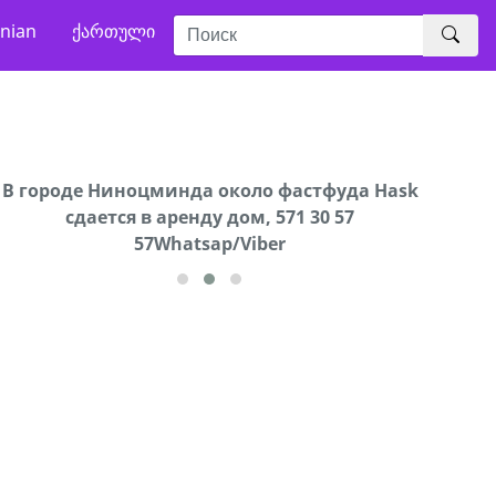
nian
ქართული
В городе Ниноцминда около фастфуда Hask
Продается машина марки Prado,571 30 57
Про
cдается в аренду дом, 571 30 57
57Whatsap/Viber
57Whatsap/Viber