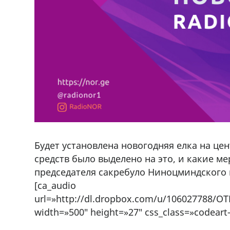
Будет установлена новогодняя елка на ц
средств было выделено на это, и какие м
председателя сакребуло Ниноцминдского
[ca_audio
url=»http://dl.dropbox.com/u/106027788/
width=»500″ height=»27″ css_class=»codeart