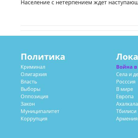
Население с нетерпением ждет наступающ
Политика
Лок
Криминал
Война в
Олигархия
Села и д
Власть
Росссия
Выборы
В мире
Оппозиция
Европа
Закон
Ахалкал
Муниципалитет
Тбилиси
Коррупция
Армения