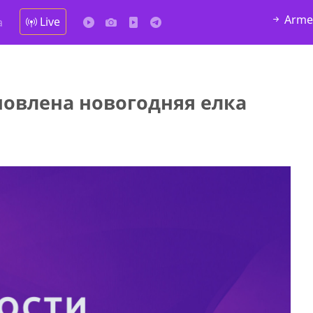
Arme
Live
а
новлена новогодняя елка
у в