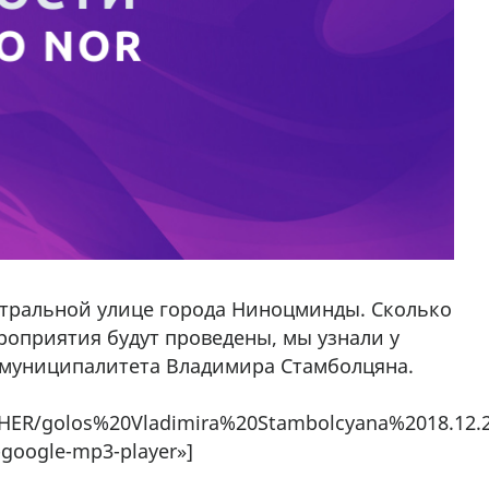
ентральной улице города Ниноцминды. Сколько
ероприятия будут проведены, мы узнали у
 муниципалитета Владимира Стамболцяна.
OTHER/golos%20Vladimira%20Stambolcyana%2018.12.
-google-mp3-player»]