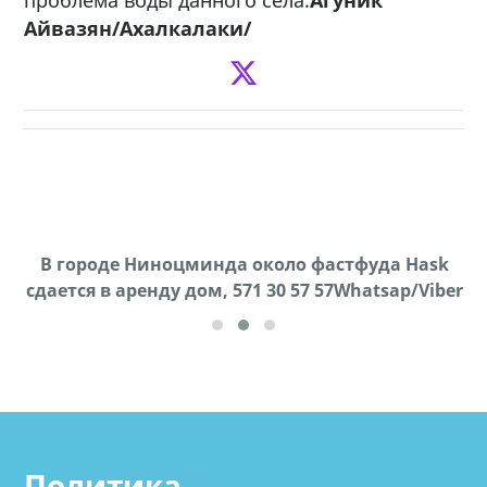
Айвазян/Ахалкалаки/
В городе Ниноцминда около фастфуда Hask
Продается машина марки Prado,571 30 57
П
cдается в аренду дом, 571 30 57 57Whatsap/Viber
57Whatsap/Viber
Политика