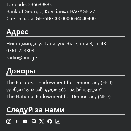
Tax code: 236689883
Bank of Georgia, Код банка: BAGAGE 22
Счет в лари: GE36BG0000000694040400
Адрес
Ниноцминда. ул.Тависуплеба 7, под.3, кв.43
0361-223303
radio@nor.ge
Доноры
The European Endowment for Democracy (EED)
ფონდი "
ღია საზოგადოება - საქართველო
"
The National Endowment for Democracy (NED)
Следуй за нами