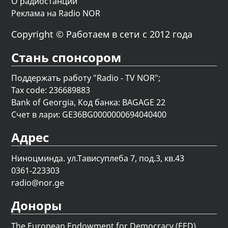
О радиостанции
Реклама на Radio NOR
Copyright © Работаем в сети с 2012 года
Стань спонсором
Поддержать работу "Radio - TV NOR";
Tax code: 236689883
Bank of Georgia, Код банка: BAGAGE 22
Счет в лари: GE36BG0000000694040400
Адрес
Ниноцминда. ул.Тависуплеба 7, под.3, кв.43
0361-223303
radio@nor.ge
Доноры
The European Endowment for Democracy (EED)