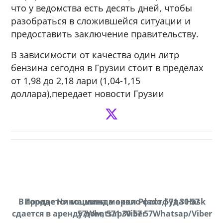
что у ведомства есть десять дней, чтобы
разобраться в сложившейся ситуации и
предоставить заключение правительству.
В зависимости от качества один литр
бензина сегодня в Грузии стоит в пределах
от 1,98 до 2,18 лари (1,04-1,15
доллара),передает новости Грузии
В городе Ниноцминда около фастфуда Hask
Продается машина марки Prado,571 30 57
Пр
cдается в аренду дом, 571 30 57 57Whatsap/Viber
57Whatsap/Viber