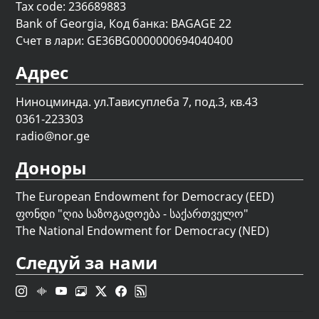
Tax code: 236689883
Bank of Georgia, Код банка: BAGAGE 22
Счет в лари: GE36BG0000000694040400
Адрес
Ниноцминда. ул.Тависуплеба 7, под.3, кв.43
0361-223303
radio@nor.ge
Доноры
The European Endowment for Democracy (EED)
ფონდი "
ღია საზოგადოება - საქართველო
"
The National Endowment for Democracy (NED)
Следуй за нами