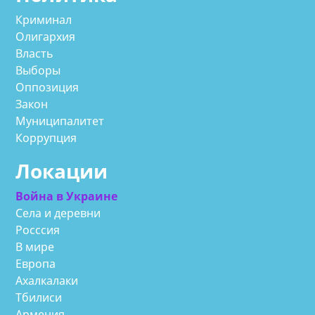
Криминал
Олигархия
Власть
Выборы
Оппозиция
Закон
Муниципалитет
Коррупция
Локации
Война в Украине
Села и деревни
Росссия
В мире
Европа
Ахалкалаки
Тбилиси
Армения