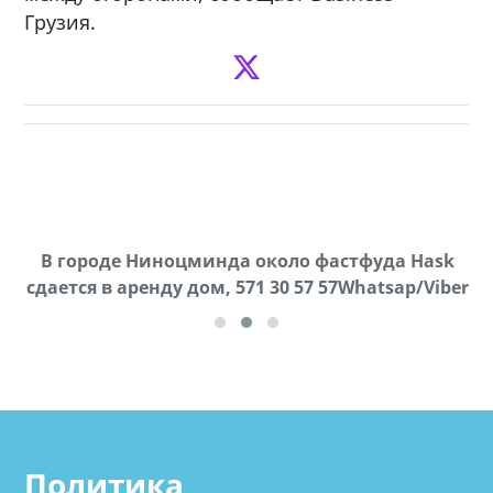
Грузия.
В городе Ниноцминда около фастфуда Hask
Продается машина марки Prado,571 30 57
П
cдается в аренду дом, 571 30 57 57Whatsap/Viber
57Whatsap/Viber
Политика