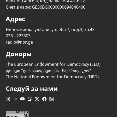
Bank of Georgia, Код банка: BAGAGE 22
Счет в лари: GE36BG0000000694040400
Адрес
Ниноцминда. ул.Тависуплеба 7, под.3, кв.43
0361-223303
radio@nor.ge
Доноры
The European Endowment for Democracy (EED)
ფონდი "
ღია საზოგადოება - საქართველო
"
The National Endowment for Democracy (NED)
Следуй за нами