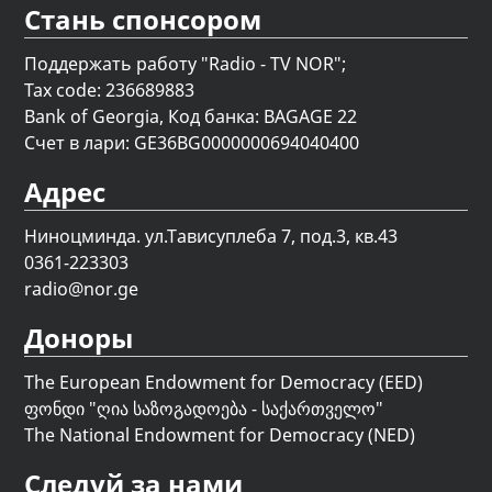
Стань спонсором
Поддержать работу "Radio - TV NOR";
Tax code: 236689883
Bank of Georgia, Код банка: BAGAGE 22
Счет в лари: GE36BG0000000694040400
Адрес
Ниноцминда. ул.Тависуплеба 7, под.3, кв.43
0361-223303
radio@nor.ge
Доноры
The European Endowment for Democracy (EED)
ფონდი "
ღია საზოგადოება - საქართველო
"
The National Endowment for Democracy (NED)
Следуй за нами