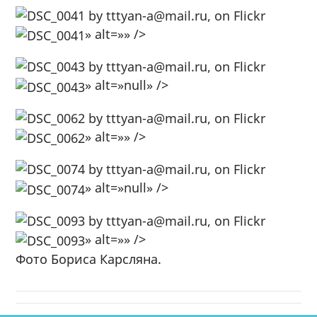
» alt=»» />
» alt=»null» />
» alt=»» />
» alt=»null» />
» alt=»» />
Фото Бориса Карсляна.