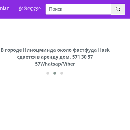
nian
ქართული
В городе Ниноцминда около фастфуда Hask
Продается машина марки Prado,571 30 57
Продае
cдается в аренду дом, 571 30 57
57Whatsap/Viber
57Whatsap/Viber