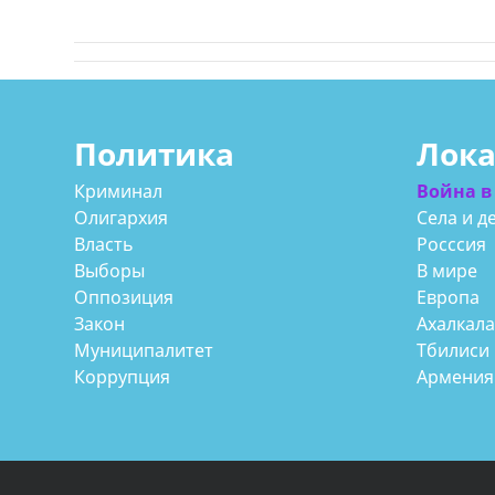
Политика
Лок
Криминал
Война в
Олигархия
Села и д
Власть
Росссия
Выборы
В мире
Оппозиция
Европа
Закон
Ахалкал
Муниципалитет
Тбилиси
Коррупция
Армения