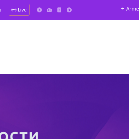
Arme
Live
а
мешках,