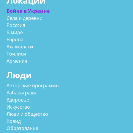
Локации
Война в Украине
Села и деревни
Росссия
В мире
Европа
Ахалкалаки
Тбилиси
Армения
Люди
Авторские программы
Забавы ради
Здоровье
Искусство
Люди и общество
Ковид
Образование