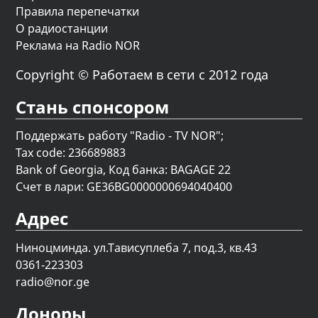
Правила перепечатки
О радиостанции
Реклама на Radio NOR
Copyright © Работаем в сети с 2012 года
Стань спонсором
Поддержать работу "Radio - TV NOR";
Tax code: 236689883
Bank of Georgia, Код банка: BAGAGE 22
Счет в лари: GE36BG0000000694040400
Адрес
Ниноцминда. ул.Тависуплеба 7, под.3, кв.43
0361-223303
radio@nor.ge
Доноры