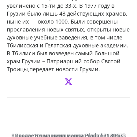
увеличено с 15-ти до 33-х. В 1977 году в
Грузии было лишь 48 действующих храмов,
ныне их — около 1000. Были совершены
прославления новых святых, открыты новые
духовные учебные заведения, в том числе
Тбилисская и Гелатская духовные академии.
В Тбилиси был возведен самый большой
храм Грузии – Патриарший собор Святой
Троицы,передает новости Грузии.
В городе Ниноцминда около фастфуда Hask
Продается машина марки Prado,571 30 57
П