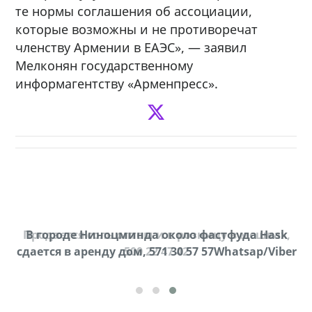
те нормы соглашения об ассоциации,
которые возможны и не противоречат
членству Армении в ЕАЭС», — заявил
Мелконян государственному
информагентству «Арменпресс».
Продается соль оптом и в розницу в мешках,
В городе Ниноцминда около фастфуда Hask
cдается в аренду дом, 571 30 57 57Whatsap/Viber
500 22 47 42