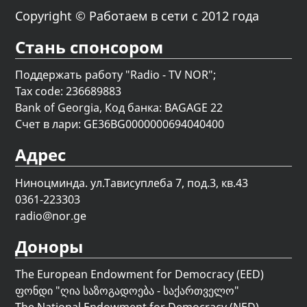
Copyright © Работаем в сети с 2012 года
Стань спонсором
Поддержать работу "Radio - TV NOR";
Tax code: 236689883
Bank of Georgia, Код банка: BAGAGE 22
Счет в лари: GE36BG0000000694040400
Адрес
Ниноцминда. ул.Тависуплеба 7, под.3, кв.43
0361-223303
radio@nor.ge
Доноры
The European Endowment for Democracy (EED)
ფონდი "
ღია საზოგადოება - საქართველო
"
The National Endowment for Democracy (NED)