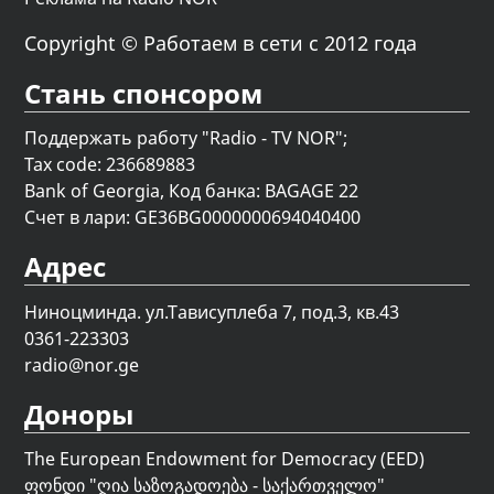
Copyright © Работаем в сети с 2012 года
Стань спонсором
Поддержать работу "Radio - TV NOR";
Tax code: 236689883
Bank of Georgia, Код банка: BAGAGE 22
Счет в лари: GE36BG0000000694040400
Адрес
Ниноцминда. ул.Тависуплеба 7, под.3, кв.43
0361-223303
radio@nor.ge
Доноры
The European Endowment for Democracy (EED)
ფონდი "
ღია საზოგადოება - საქართველო
"