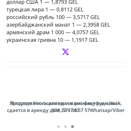
доллар США 1 — 1,8793 GEL
турецкая лира 1 — 0,8112 GEL
российский рубль 100 — 3,5717 GEL
азербайджанский манат 1 — 2,3958 GEL
армянский драм 1 000 — 4,0757 GEL
украинская гривна 10 — 1,1917 GEL
Продается соль оптом и в розницу в мешках,
В городе Ниноцминда около фастфуда Hask
cдается в аренду дом, 571 30 57 57Whatsap/Viber
500 22 47 42