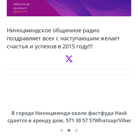
Ниноцминдское общинное радио
поздравляет всех с наступаюшим желает
счастья и успехов в 2015 году!!!
В городе Ниноцминда около фастфуда Hask
Продается машина марки Prado,571 30 57
П
cдается в аренду дом, 571 30 57 57Whatsap/Viber
57Whatsap/Viber