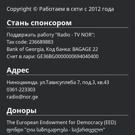
Copyright © Работаем в сети с 2012 года
Стань спонсором
Поддержать работу "Radio - TV NOR";
Tax code: 236689883
Bank of Georgia, Код банка: BAGAGE 22
Счет в лари: GE36BG0000000694040400
Адрес
Ниноцминда. ул.Тависуплеба 7, под.3, кв.43
0361-223303
radio@nor.ge
Доноры
The European Endowment for Democracy (EED)
ფონდი "
ღია საზოგადოება - საქართველო
"