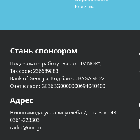
Религия
Стань спонсором
Поддержать работу "Radio - TV NOR";
Tax code: 236689883
Bank of Georgia, Код банка: BAGAGE 22
Счет в лари: GE36BG0000000694040400
Адрес
Ниноцминда. ул.Тависуплеба 7, под.3, кв.43
0361-223303
radio@nor.ge