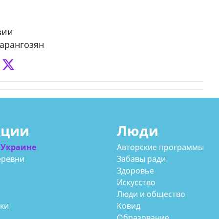
зии
арангозян
ации
Люди
 Украине
Авторские программы
еревни
Забавы ради
Здоровье
Искусство
Люди и общество
аки
Ковид
Образование