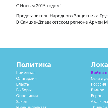
С Новым 2015 годом!
Представитель Народного Защитника Гру
В Самцхе–Джавахетском регионе Армен М
Политика
Лок
Криминал
Война в
Олигархия
Села и д
Власть
Росссия
Выборы
В мире
Оппозиция
Европа
Закон
Ахалкал
Муниципалитет
Тбилиси