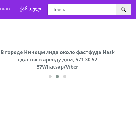
nian
ქართული
В городе Ниноцминда около фастфуда Hask
Продается машина марки Prado,571 30 57
Продае
cдается в аренду дом, 571 30 57
57Whatsap/Viber
57Whatsap/Viber