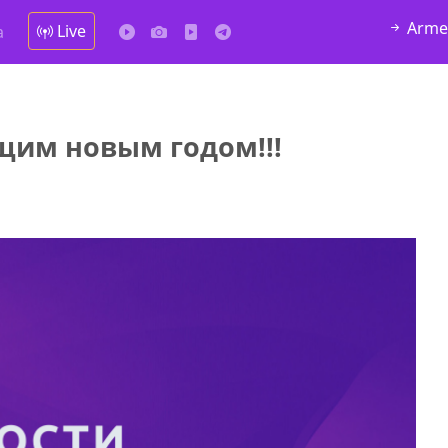
Arme
Live
а
щим новым годом!!!
мешках,