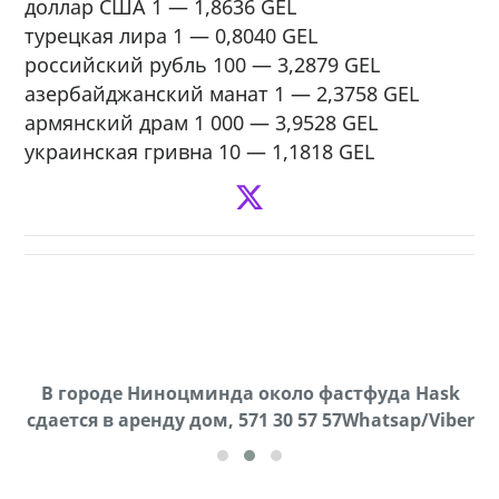
доллар США 1 — 1,8636 GEL
турецкая лира 1 — 0,8040 GEL
российский рубль 100 — 3,2879 GEL
азербайджанский манат 1 — 2,3758 GEL
армянский драм 1 000 — 3,9528 GEL
украинская гривна 10 — 1,1818 GEL
В городе Ниноцминда около фастфуда Hask
Продается машина марки Prado,571 30 57
П
cдается в аренду дом, 571 30 57 57Whatsap/Viber
57Whatsap/Viber