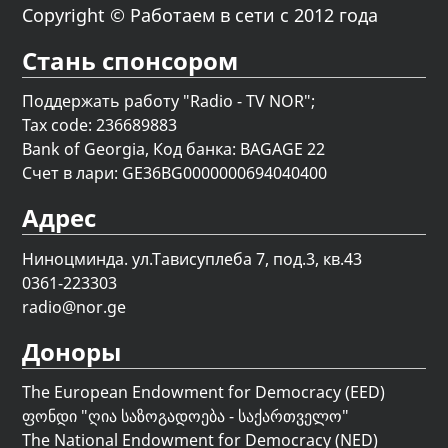
Copyright © Работаем в сети с 2012 года
Стань спонсором
Поддержать работу "Radio - TV NOR";
Tax code: 236689883
Bank of Georgia, Код банка: BAGAGE 22
Счет в лари: GE36BG0000000694040400
Адрес
Ниноцминда. ул.Тависуплеба 7, под.3, кв.43
0361-223303
radio@nor.ge
Доноры
The European Endowment for Democracy (EED)
ფონდი "
ღია საზოგადოება - საქართველო
"
The National Endowment for Democracy (NED)