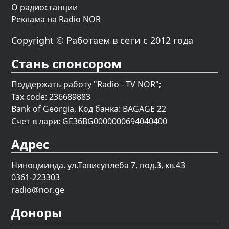
О радиостанции
Реклама на Radio NOR
Copyright © Работаем в сети с 2012 года
Стань спонсором
Поддержать работу "Radio - TV NOR";
Tax code: 236689883
Bank of Georgia, Код банка: BAGAGE 22
Счет в лари: GE36BG0000000694040400
Адрес
Ниноцминда. ул.Тависуплеба 7, под.3, кв.43
0361-223303
radio@nor.ge
Доноры