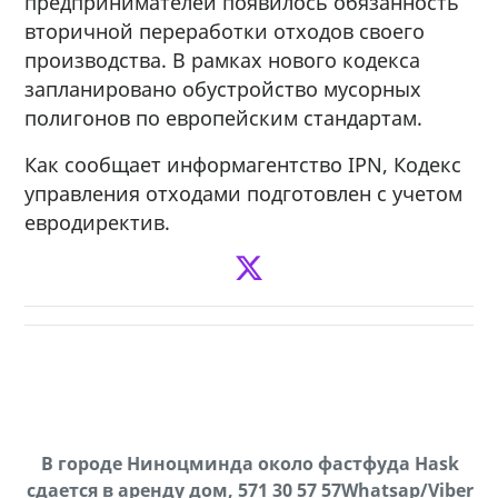
предпринимателей появилось обязанность
вторичной переработки отходов своего
производства. В рамках нового кодекса
запланировано обустройство мусорных
полигонов по европейским стандартам.
Как сообщает информагентство IPN, Кодекс
управления отходами подготовлен с учетом
евродиректив.
В городе Ниноцминда около фастфуда Hask
Продается машина марки Prado,571 30 57
П
cдается в аренду дом, 571 30 57 57Whatsap/Viber
57Whatsap/Viber