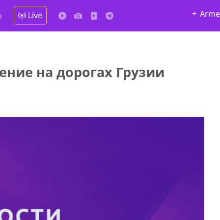
Arme
Live
а
ение на дорогах Грузии
алка
Продается соль оптом и в розницу в
4
мешках, 500 22 47 42