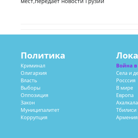
мест,передает новости Грузии
Политика
Лок
Криминал
Война в
Олигархия
Села и д
Власть
Росссия
Выборы
В мире
Оппозиция
Европа
Закон
Ахалкал
Муниципалитет
Тбилиси
Коррупция
Армения