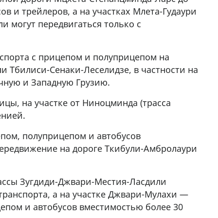
в и трейлеров, а на участках Млета-Гудаури
и могут передвигаться только с
спорта с прицепом и полуприцепом на
и Тбилиси-Сенаки-Леселидзе, в частности на
чную и Западную Грузию.
ицы, на участке от Ниноцминда (трасса
енией.
епом, полуприцепом и автобусов
передвижение на дороге Ткибули-Амбролаури
рассы Зугдиди-Джвари-Местия-Ласдили
транспорта, а на участке Джвари-Мулахи —
цепом и автобусов вместимостью более 30