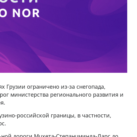
х Грузии ограничено из-за снегопада,
рог министерства регионального развития и
я.
узино-российской границы, в частности,
рс.
ьной дороги Мцхета-Степанцминда-Ларс до