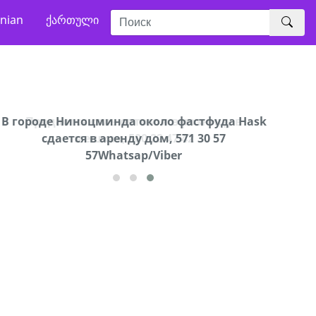
nian
ქართული
В городе Ниноцминда около фастфуда Hask
Сро
cдается в аренду дом, 571 30 57
57Whatsap/Viber