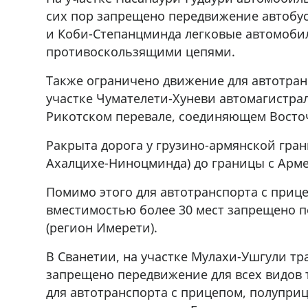
сих пор запрещено передвижение автобусо
и Коби-Степанцминда легковые автомобил
противоскользящими цепями.
Также ограничено движение для автотран
участке Чумателети-Хуневи автомагистрал
Рикотском перевале, соединяющем Восто
Pакрыта дорога у грузино-армянской гран
Ахалцихе-Ниноцминда) до границы с Арм
Помимо этого для автотранспорта с приц
вместимостью более 30 мест запрещено 
(регион Имерети).
В Сванетии, на участке Мулахи-Ушгули т
запрещено передвижение для всех видов 
для автотранспорта с прицепом, полупри