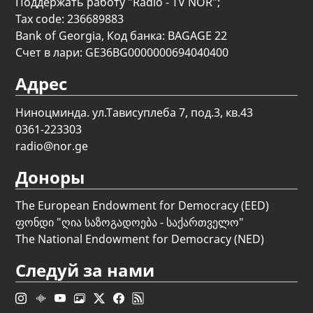
Поддержать работу "Radio - TV NOR";
Tax code: 236689883
Bank of Georgia, Код банка: BAGAGE 22
Счет в лари: GE36BG0000000694040400
Адрес
Ниноцминда. ул.Тависуплеба 7, под.3, кв.43
0361-223303
radio@nor.ge
Доноры
The European Endowment for Democracy (EED)
ფონდი "
ღია საზოგადოება - საქართველო
"
The National Endowment for Democracy (NED)
Следуй за нами