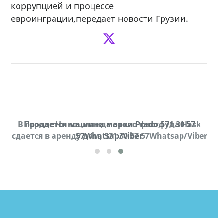
коррупцией и процессе
евроинграции,передает новости Грузии.
В городе Ниноцминда около фастфуда Hask
Продается машина марки Prado,571 30 57
П
cдается в аренду дом, 571 30 57 57Whatsap/Viber
57Whatsap/Viber