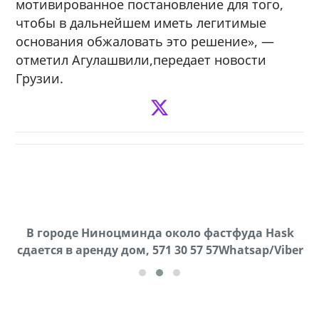
мотивированное постановление для того,
чтобы в дальнейшем иметь легитимые
основания обжаловать это решение», —
отметил Агулашвили,передает новости
Грузии.
В городе Ниноцминда около фастфуда Hask
Продается машина марки Prado,571 30 57
П
cдается в аренду дом, 571 30 57 57Whatsap/Viber
57Whatsap/Viber