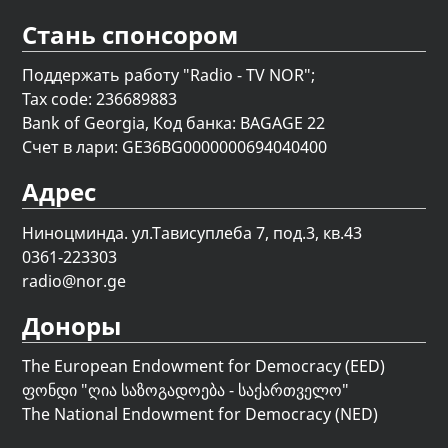
Стань спонсором
Поддержать работу "Radio - TV NOR";
Tax code: 236689883
Bank of Georgia, Код банка: BAGAGE 22
Счет в лари: GE36BG0000000694040400
Адрес
Ниноцминда. ул.Тависуплеба 7, под.3, кв.43
0361-223303
radio@nor.ge
Доноры
The European Endowment for Democracy (EED)
ფონდი "
ღია საზოგადოება - საქართველო
"
The National Endowment for Democracy (NED)