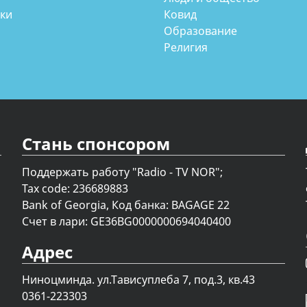
аки
Ковид
Образование
Религия
Стань спонсором
Поддержать работу "Radio - TV NOR";
Tax code: 236689883
Bank of Georgia, Код банка: BAGAGE 22
Счет в лари: GE36BG0000000694040400
Адрес
Ниноцминда. ул.Тависуплеба 7, под.3, кв.43
0361-223303