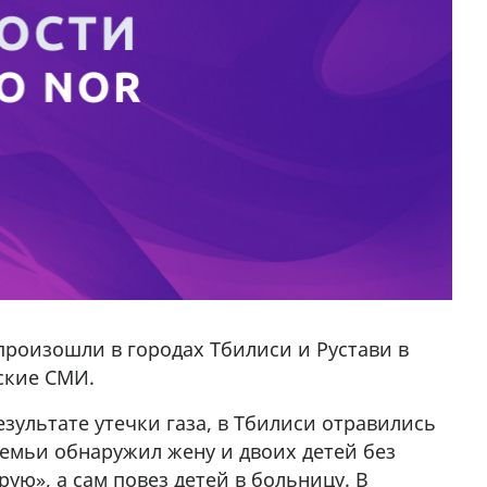
произошли в городах Тбилиси и Рустави в
ские СМИ.
езультате утечки газа, в Тбилиси отравились
семьи обнаружил жену и двоих детей без
ую», а сам повез детей в больницу. В