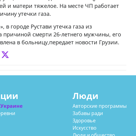
ей и матери тяжелое. На месте ЧП работает
ичину утечки газа.
 в городе Рустави утечка газа из
а причиной смерти 26-летнего мужчины, его
влена в больницу,передает новости Грузии.
ации
Люди
 Украине
Авторские программы
еревни
Забавы ради
Здоровье
Искусство
Люди и общество