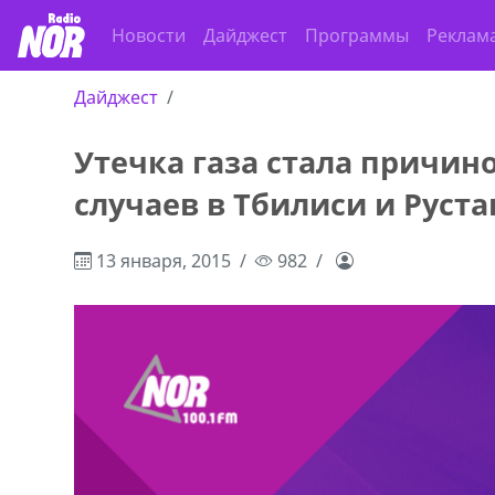
Новости
Дайджест
Программы
Реклам
Дайджест
Утечка газа стала причин
ado,571 30 57
Продается соль опто и в розницу в 
случаев в Тбилиси и Руста
r
500 22 47 42
13 января, 2015
982