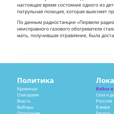
настоящее время состояние одного из дет
патрульная полиция, которая выясняет пр
По данным радиостанции «Пирвели радио»,
неисправного газового обогревателя стал
мать, получившая отравление, была доста
Политика
Лок
Криминал
Война в
Олигархия
Села и д
Власть
Росссия
Выборы
В мире
Оппозиция
Европа