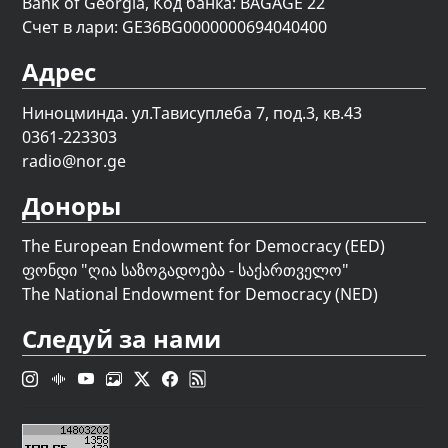
Bank of Georgia, Код банка: BAGAGE 22
Счет в лари: GE36BG0000000694040400
Адрес
Ниноцминда. ул.Тависуплеба 7, под.3, кв.43
0361-223303
radio@nor.ge
Доноры
The European Endowment for Democracy (EED)
ფონდი "
ღია საზოგადოება - საქართველო
"
The National Endowment for Democracy (NED)
Следуй за нами