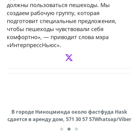
должны пользоваться пешеходы. Мы
создаем рабочую группу, которая
подготовит специальные предложения,
чтобы пешеходы чувствовали себя
комфортно», — приводит слова мэра
«ИнтерпрессНьюс».
В городе Ниноцминда около фастфуда Hask
Продается машина марки Prado,571 30 57
Пр
cдается в аренду дом, 571 30 57 57Whatsap/Viber
57Whatsap/Viber