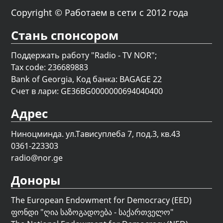
Copyright © Работаем в сети с 2012 года
Стань спонсором
Поддержать работу "Radio - TV NOR";
Tax code: 236689883
Bank of Georgia, Код банка: BAGAGE 22
Счет в лари: GE36BG0000000694040400
Адрес
Ниноцминда. ул.Тависуплеба 7, под.3, кв.43
0361-223303
radio@nor.ge
Доноры
The European Endowment for Democracy (EED)
ფონდი "
ღია საზოგადოება - საქართველო
"