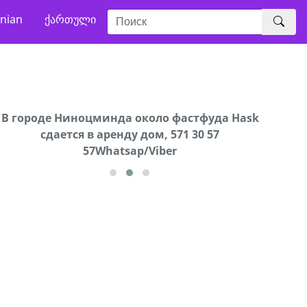
nian
ქართული
В городе Ниноцминда около фастфуда Hask
Продается машина марки Prado,571 30 57
Про
cдается в аренду дом, 571 30 57
57Whatsap/Viber
57Whatsap/Viber