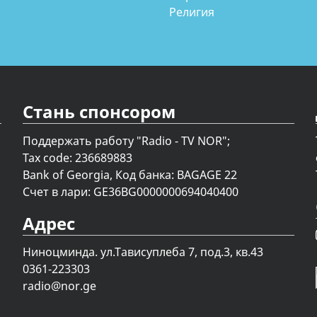
Религия
Стань спонсором
Поддержать работу "Radio - TV NOR";
Tax code: 236689883
Bank of Georgia, Код банка: BAGAGE 22
Счет в лари: GE36BG0000000694040400
Адрес
Ниноцминда. ул.Тависуплеба 7, под.3, кв.43
0361-223303
radio@nor.ge