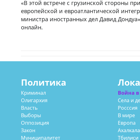
«В этой встрече с грузинской стороны пр
европейской и евроатлантической интегр
министра иностранных дел Давид Дондуа»,
онлайн.
Политика
Лок
Криминал
Война в
Олигархия
Села и д
Власть
Росссия
Выборы
В мире
Оппозиция
Европа
Закон
Ахалкал
Муниципалитет
Тбилиси