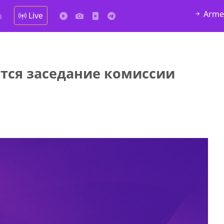
Arme
Live
а
ится заседание комиссии
у в