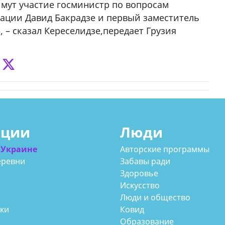
имут участие госминистр по вопросам
ации Давид Бакрадзе и первый заместитель
 – сказал Кереселидзе,передает Грузия
ации
Люди
 Украине
Авторские программы
еревни
Забавы ради
Здоровье
Искусство
Люди и общество
аки
Ковид
Образование