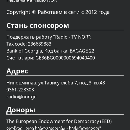
Реклама на Radio NOR
Copyright © Работаем в сети с 2012 года
Стань спонсором
Поддержать работу "Radio - TV NOR";
Tax code: 236689883
Bank of Georgia, Код банка: BAGAGE 22
Счет в лари: GE36BG0000000694040400
Адрес
Ниноцминда. ул.Тависуплеба 7, под.3, кв.43
0361-223303
radio@nor.ge
Доноры
The European Endowment for Democracy (EED)
ფონდი "
ღია საზოგადოება - საქართველო
"