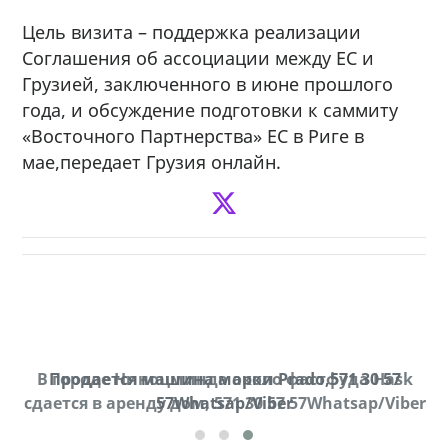
Цель визита – поддержка реализации
Соглашения об ассоциации между ЕС и
Грузией, заключенного в июне прошлого
года, и обсуждение подготовки к саммиту
«Восточного Партнерства» ЕС в Риге в
мае,передает Грузия онлайн.
В городе Ниноцминда около фастфуда Hask
Продается машина марки Prado,571 30 57
П
cдается в аренду дом, 571 30 57 57Whatsap/Viber
57Whatsap/Viber