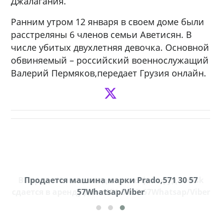
Джалагания.
Ранним утром 12 января в своем доме были
расстреляны 6 членов семьи Аветисян. В
числе убитых двухлетняя девочка. Основной
обвиняемый – российский военнослужащий
Валерий Пермяков,передает Грузия онлайн.
В городе Ниноцминда около фастфуда Hask
Продается машина марки Prado,571 30 57
П
cдается в аренду дом, 571 30 57 57Whatsap/Viber
57Whatsap/Viber