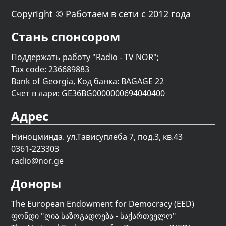
Copyright © Работаем в сети с 2012 года
Стань спонсором
Поддержать работу "Radio - TV NOR";
Tax code: 236689883
Bank of Georgia, Код банка: BAGAGE 22
Счет в лари: GE36BG0000000694040400
Адрес
Ниноцминда. ул.Тависуплеба 7, под.3, кв.43
0361-223303
radio@nor.ge
Доноры
The European Endowment for Democracy (EED)
ფონდი "
ღია საზოგადოება - საქართველო
"