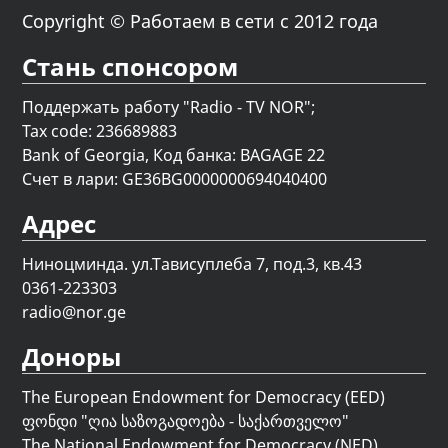
Copyright © Работаем в сети с 2012 года
Стань спонсором
Поддержать работу "Radio - TV NOR";
Tax code: 236689883
Bank of Georgia, Код банка: BAGAGE 22
Счет в лари: GE36BG0000000694040400
Адрес
Ниноцминда. ул.Тависуплеба 7, под.3, кв.43
0361-223303
radio@nor.ge
Доноры
The European Endowment for Democracy (EED)
ფონდი "
ღია საზოგადოება - საქართველო
"
The National Endowment for Democracy (NED)