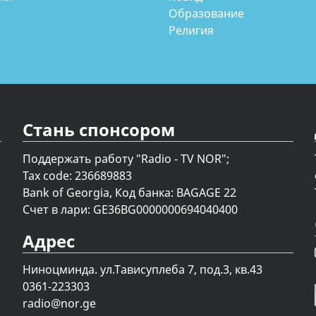
Образование
Религия
Стань спонсором
Поддержать работу "Radio - TV NOR";
Tax code: 236689883
Bank of Georgia, Код банка: BAGAGE 22
Счет в лари: GE36BG0000000694040400
Адрес
Ниноцминда. ул.Тависуплеба 7, под.3, кв.43
0361-223303
radio@nor.ge