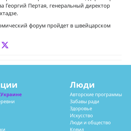
а Георгий Пертая, генеральный директор
хтадзе.
омический форум пройдет в швейцарском
ации
Люди
 Украине
Авторские программы
еревни
Забавы ради
Здоровье
Искусство
Люди и общество
аки
Ковид