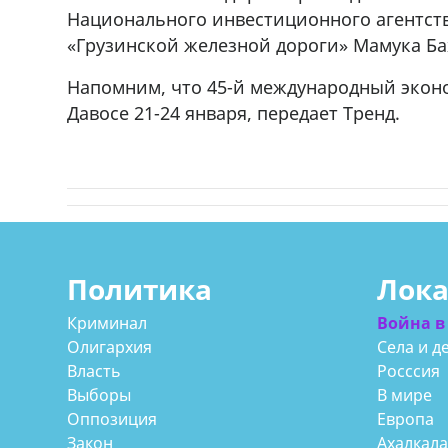
Национального инвестиционного агентств
«Грузинской железной дороги» Мамука Ба
Напомним, что 45-й международный экон
Давосе 21-24 января, передает Тренд.
Политика
Лок
Криминал
Война в
Олигархия
Села и д
Власть
Росссия
Выборы
В мире
Оппозиция
Европа
Закон
Ахалкал