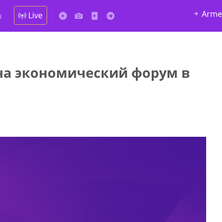
Arme
Live
а
на экономический форум в
у в