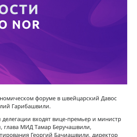
кономическом форуме в швейцарский Давос
клий Гарибашвили.
й делегации входят вице-премьер и министр
, глава МИД Тамар Беручашвили,
тирования Георгий Бачиашвили, директор