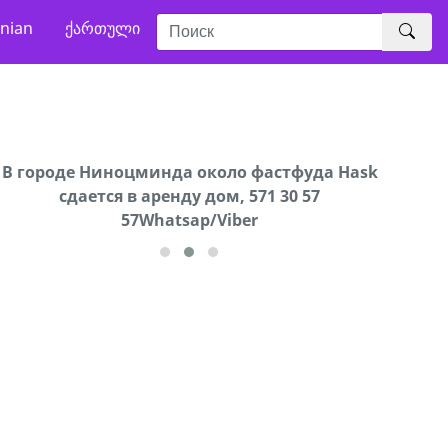
nian
ქართული
В городе Ниноцминда около фастфуда Hask
Продается машина марки Prado,571 30 57
Про
cдается в аренду дом, 571 30 57
57Whatsap/Viber
57Whatsap/Viber