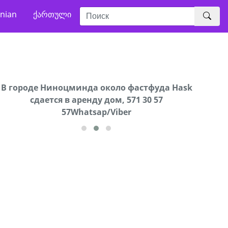
nian
ქართული
В городе Ниноцминда около фастфуда Hask
Продается машина марки Prado,571 30 57
Про
cдается в аренду дом, 571 30 57
57Whatsap/Viber
57Whatsap/Viber