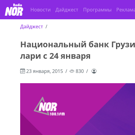
Новости
Дайджест
Программы
Реклам
Дайджест
Национальный банк Грузи
ado,571 30 57
Продается соль оптом и в розниц
лари с 24 января
r
мешках, 500 22 47 42
23 января, 2015
830