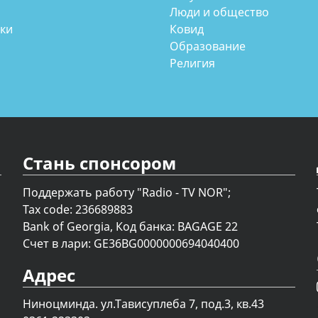
Люди и общество
аки
Ковид
Образование
Религия
Стань спонсором
Поддержать работу "Radio - TV NOR";
Tax code: 236689883
Bank of Georgia, Код банка: BAGAGE 22
Счет в лари: GE36BG0000000694040400
Адрес
Ниноцминда. ул.Тависуплеба 7, под.3, кв.43