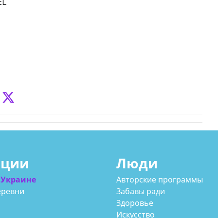
EL
ации
Люди
 Украине
Авторские программы
еревни
Забавы ради
Здоровье
Искусство