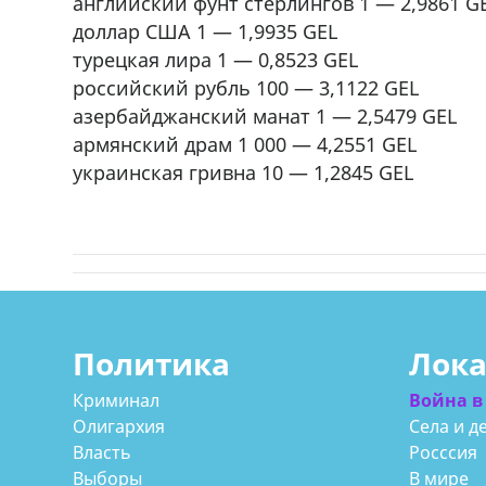
английский фунт стерлингов 1 — 2,9861 G
доллар США 1 — 1,9935 GEL
турецкая лира 1 — 0,8523 GEL
российский рубль 100 — 3,1122 GEL
азербайджанский манат 1 — 2,5479 GEL
армянский драм 1 000 — 4,2551 GEL
украинская гривна 10 — 1,2845 GEL
Политика
Лок
Криминал
Война в
Олигархия
Села и д
Власть
Росссия
Выборы
В мире