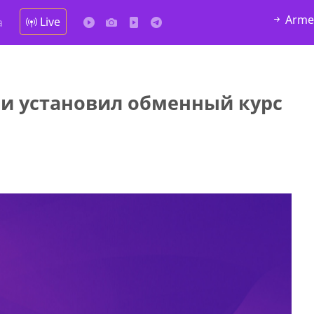
Arme
Live
а
и установил обменный курс
у в