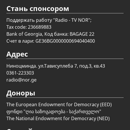
Стань спонсором
Поддержать работу "Radio - TV NOR";
Tax code: 236689883
Bank of Georgia, Код банка: BAGAGE 22
Счет в лари: GE36BG0000000694040400
Адрес
Ниноцминда. ул.Тависуплеба 7, под.3, кв.43
0361-223303
radio@nor.ge
Доноры
The European Endowment for Democracy (EED)
ფონდი "
ღია საზოგადოება - საქართველო
"
The National Endowment for Democracy (NED)