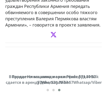
граждан Республики Армения передать
обвиняемого в совершении особо тяжкого
преступления Валерия Пермякова властям
Армении», – говорится в проекте заявления.
В городе Ниноцминда около фастфуда Hask
Продается машина марки Prado,571 30 57
П
cдается в аренду дом, 571 30 57 57Whatsap/Viber
57Whatsap/Viber