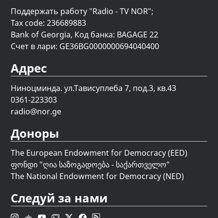
Поддержать работу "Radio - TV NOR";
Tax code: 236689883
Bank of Georgia, Код банка: BAGAGE 22
Счет в лари: GE36BG0000000694040400
Адрес
Ниноцминда. ул.Тависуплеба 7, под.3, кв.43
0361-223303
radio@nor.ge
Доноры
The European Endowment for Democracy (EED)
ფონდი "
ღია საზოგადოება - საქართველო
"
The National Endowment for Democracy (NED)
Следуй за нами