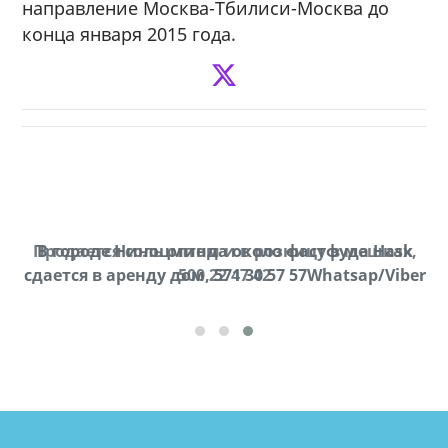
направление Москва-Тбилиси-Москва до
конца января 2015 года.
Продается соль оптом и в розницу в мешках,
В городе Ниноцминда около фастфуда Hask
cдается в аренду дом, 571 30 57 57Whatsap/Viber
500 22 47 42