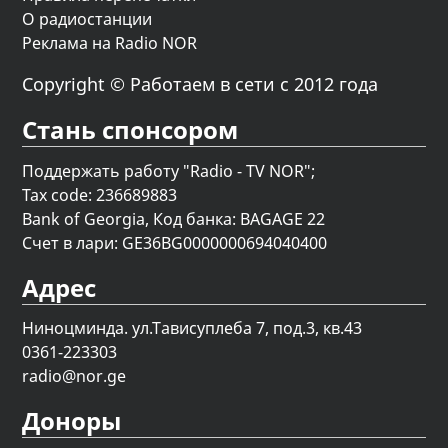
О радиостанции
Реклама на Radio NOR
Copyright © Работаем в сети с 2012 года
Стань спонсором
Поддержать работу "Radio - TV NOR";
Tax code: 236689883
Bank of Georgia, Код банка: BAGAGE 22
Счет в лари: GE36BG0000000694040400
Адрес
Ниноцминда. ул.Тависуплеба 7, под.3, кв.43
0361-223303
radio@nor.ge
Доноры