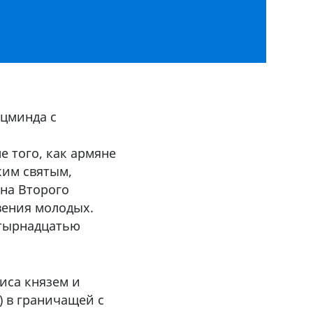
оцминда с
 того, как армяне
ким святым,
на Второго
вения молодых.
етырнадцатью
иса князем и
 в граничащей с