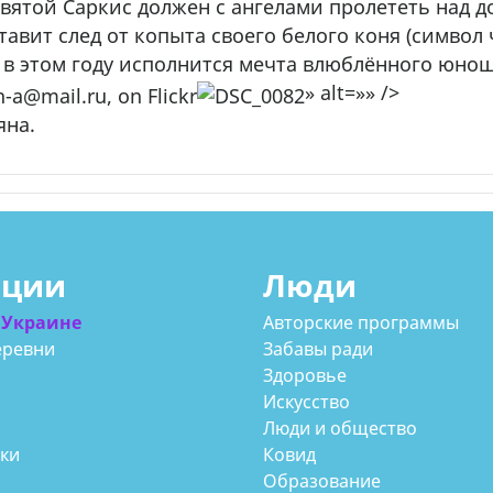
святой Саркис должен с ангелами пролететь над д
тавит след от копыта своего белого коня (символ
о в этом году исполнится мечта влюблённого юно
» alt=»» />
яна.
ации
Люди
 Украине
Авторские программы
еревни
Забавы ради
Здоровье
Искусство
Люди и общество
аки
Ковид
Образование