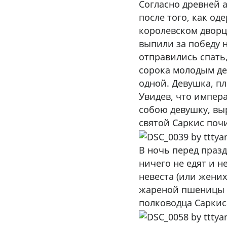
Согласно древней а
после того, как од
королевском дворц
выпили за победу 
отправились спать
сорока молодым де
одной. Девушка, п
Увидев, что импера
собою девушку, выр
святой Саркис поч
В ночь перед праз
ничего не едят и н
невеста (или жених
жареной пшеницы с
полководца Саркис