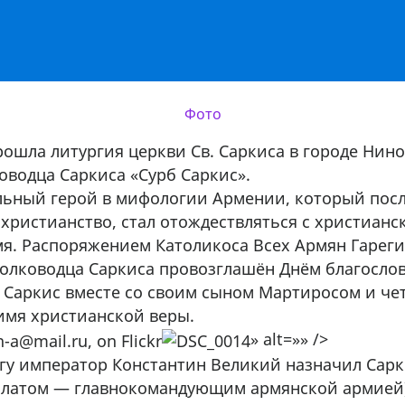
Фото
прошла литургия церкви Св. Саркиса в городе Нин
оводца Саркиса «Сурб Саркис».
ьный герой в мифологии Армении, который после
 христианство, стал отождествляться с христианс
я. Распоряжением Католикоса Всех Армян Гареги
полководца Саркиса провозглашён Днём благосло
 Саркис вместе со своим сыном Мартиросом и ч
имя христианской веры.
» alt=»» />
агу император Константин Великий назначил Сарк
илатом — главнокомандующим армянской армией)