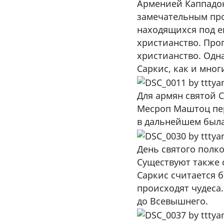
Арменией Каппадок
замечательным про
находящихся под е
христианство. Про
христианство. Одн
Саркис, как и мно
Для армян святой 
Месроп Маштоц пер
в дальнейшем была
День святого полк
Существуют также 
Саркис считается 
происходят чудеса.
до Всевышнего.