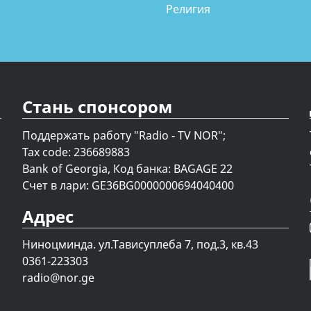
Религия
Стань спонсором
Поддержать работу "Radio - TV NOR";
Tax code: 236689883
Bank of Georgia, Код банка: BAGAGE 22
Счет в лари: GE36BG0000000694040400
Адрес
Ниноцминда. ул.Тависуплеба 7, под.3, кв.43
0361-223303
radio@nor.ge