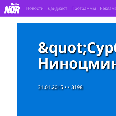
Новости
Дайджест
Программы
Реклам
&quot;Сур
Ниноцмин
31.01.2015 • •
3198