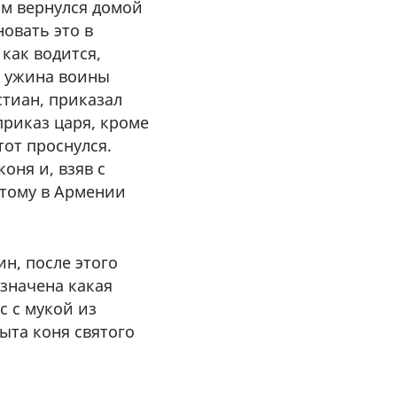
ом вернулся домой
новать это в
как водится,
е ужина воины
стиан, приказал
приказ царя, кроме
от проснулся.
оня и, взяв с
этому в Армении
н, после этого
азначена какая
с с мукой из
ыта коня святого