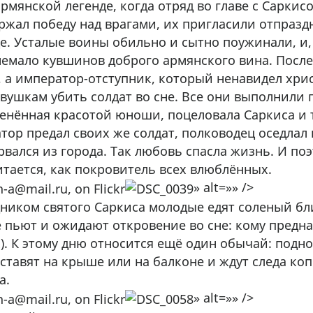
рмянской легенде, когда отряд во главе с Саркис
ержал победу над врагами, их пригласили отпразд
е. Усталые воины обильно и сытно поужинали, и, 
немало кувшинов доброго армянского вина. Посл
, а император-отступник, который ненавидел хри
вушкам убить солдат во сне. Все они выполнили 
ленённая красотой юноши, поцеловала Саркиса и т
тор предал своих же солдат, полководец оседлал к
вался из города. Так любовь спасла жизнь. И по
итается, как покровитель всех влюблённых.
» alt=»» />
дником святого Саркиса молодые едят соленый бли
е пьют и ожидают откровение во сне: кому предн
). К этому дню относится ещё один обычай: подно
тавят на крыше или на балконе и ждут следа коп
а.
» alt=»» />