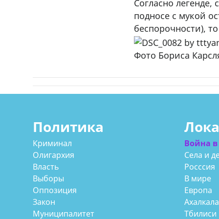
Согласно легенде, 
подносе с мукой ос
беспорочности), т
Фото Бориса Карсл
Политика
Лок
Криминал
Война в
Олигархия
Села и д
Власть
Росссия
Выборы
В мире
Оппозиция
Европа
Закон
Ахалкал
Муниципалитет
Тбилиси