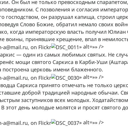
ии. Он был не только превосходным спарапетом,
поведником. С позволения и согласия императора
го господством, он разрушал капища, строил цер
поведуя Слово Божие, обратил немало своих войн
ако, когда императорскую власть получил Юлиан 
гие воины, принявшие крещение, впал в немилост
» alt=»» />
Саркис — один из самых любимых святых. Не случ
енёс мощи святого Саркиса в Карби-Уши (Аштарак
 построена церковь имени блаженного.
» alt=»» />
оводца Саркиса принято отмечать не только цер
ставшие доброй традицией народные обычаи. Св
быстрым заступников всех молодых. Ходатайством
 В этот день молодые молятся и просят святого 
» alt=»» />