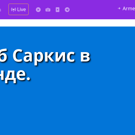
Arme
Live
а
б Саркис в
де.