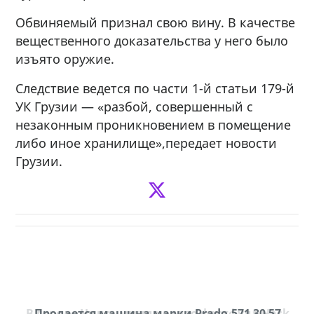
Обвиняемый признал свою вину. В качестве
вещественного доказательства у него было
изъято оружие.
Следствие ведется по части 1-й статьи 179-й
УК Грузии — «разбой, совершенный с
незаконным проникновением в помещение
либо иное хранилище»,передает новости
Грузии.
В городе Ниноцминда около фастфуда Hask
Продается машина марки Prado,571 30 57
П