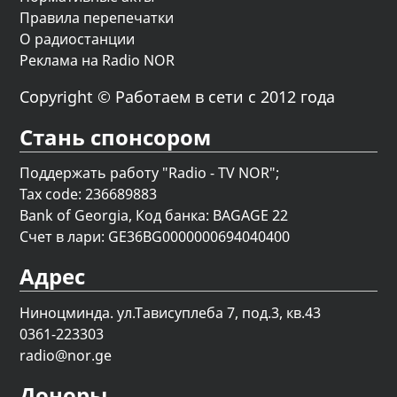
Правила перепечатки
О радиостанции
Реклама на Radio NOR
Copyright © Работаем в сети с 2012 года
Стань спонсором
Поддержать работу "Radio - TV NOR";
Tax code: 236689883
Bank of Georgia, Код банка: BAGAGE 22
Счет в лари: GE36BG0000000694040400
Адрес
Ниноцминда. ул.Тависуплеба 7, под.3, кв.43
0361-223303
radio@nor.ge
Доноры