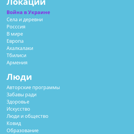
Локации
Война в Украине
Села и деревни
Росссия
В мире
Европа
Ахалкалаки
Тбилиси
Армения
Люди
Авторские программы
Забавы ради
Здоровье
Искусство
Люди и общество
Ковид
Образование