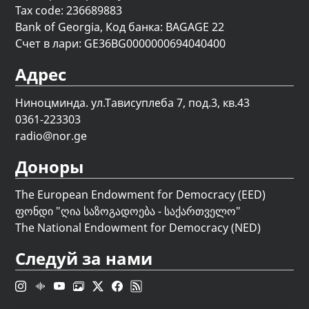
Tax code: 236689883
Bank of Georgia, Код банка: BAGAGE 22
Счет в лари: GE36BG0000000694040400
Адрес
Ниноцминда. ул.Тависуплеба 7, под.3, кв.43
0361-223303
radio@nor.ge
Доноры
The European Endowment for Democracy (EED)
ფონდი "
ღია საზოგადოება - საქართველო
"
The National Endowment for Democracy (NED)
Следуй за нами