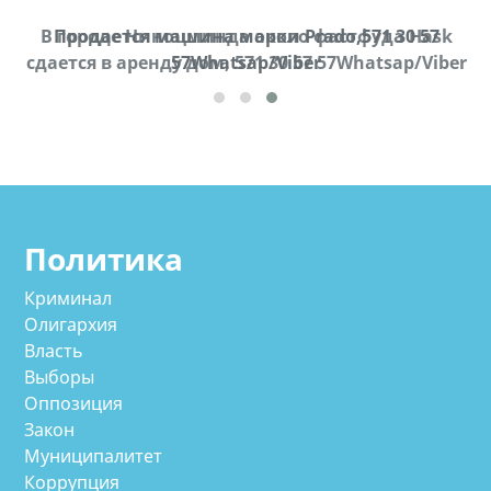
В городе Ниноцминда около фастфуда Hask
Продается машина марки Prado,571 30 57
П
cдается в аренду дом, 571 30 57 57Whatsap/Viber
57Whatsap/Viber
Политика
Криминал
Олигархия
Власть
Выборы
Оппозиция
Закон
Муниципалитет
Коррупция