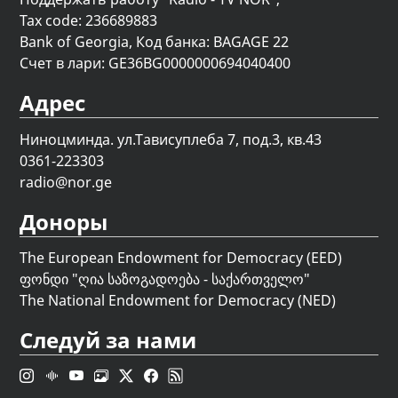
Tax code: 236689883
Bank of Georgia, Код банка: BAGAGE 22
Счет в лари: GE36BG0000000694040400
Адрес
Ниноцминда. ул.Тависуплеба 7, под.3, кв.43
0361-223303
radio@nor.ge
Доноры
The European Endowment for Democracy (EED)
ფონდი "
ღია საზოგადოება - საქართველო
"
The National Endowment for Democracy (NED)
Следуй за нами