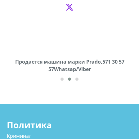
Продаются грабли под лощадь ,+995 551 08 62
Продается машина марки Prado,571 30 57
57Whatsap/Viber
72
cд
Политика
Криминал