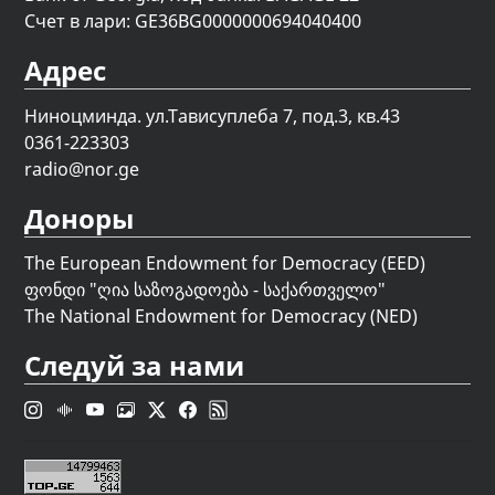
Счет в лари: GE36BG0000000694040400
Адрес
Ниноцминда. ул.Тависуплеба 7, под.3, кв.43
0361-223303
radio@nor.ge
Доноры
The European Endowment for Democracy (EED)
ფონდი "
ღია საზოგადოება - საქართველო
"
The National Endowment for Democracy (NED)
Следуй за нами