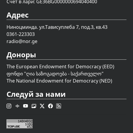
Счет в лари: GE36BG0000000694040400
Адрес
Ниноцминда. ул.Тависуплеба 7, под.3, кв.43
0361-223303
radio@nor.ge
Доноры
The European Endowment for Democracy (EED)
ფონდი "
ღია საზოგადოება - საქართველო
"
The National Endowment for Democracy (NED)
Следуй за нами