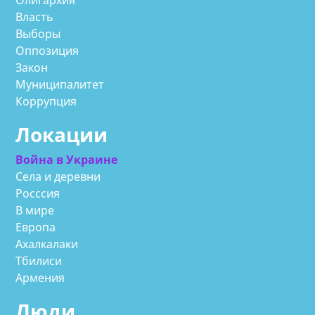
Власть
Выборы
Оппозиция
Закон
Муниципалитет
Коррупция
Локации
Война в Украине
Села и деревни
Росссия
В мире
Европа
Ахалкалаки
Тбилиси
Армения
Люди