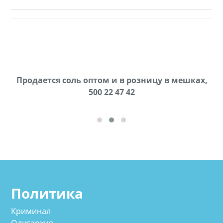
Продается соль оптом и в розницу в мешках,
В городе Ниноцминда около фастфуда Hask
cдается в аренду дом, 571 30 57 57Whatsap/Viber
500 22 47 42
Политика
Криминал
Олигархия