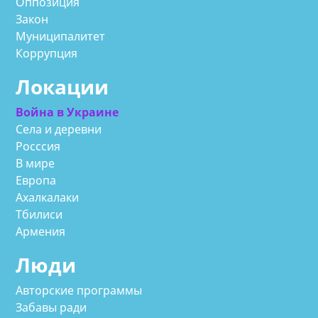
Оппозиция
Закон
Муниципалитет
Коррупция
Локации
Война в Украине
Села и деревни
Росссия
В мире
Европа
Ахалкалаки
Тбилиси
Армения
Люди
Авторские программы
Забавы ради