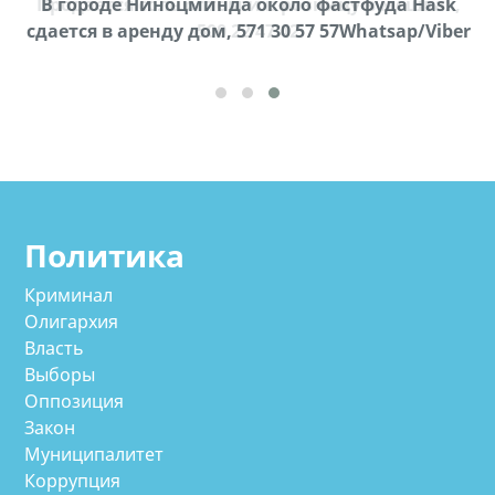
Продается соль оптом и в розницу в мешках,
В городе Ниноцминда около фастфуда Hask
cдается в аренду дом, 571 30 57 57Whatsap/Viber
500 22 47 42
Политика
Криминал
Олигархия
Власть
Выборы
Оппозиция
Закон
Муниципалитет
Коррупция