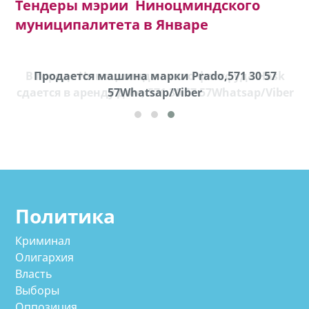
Тендеры мэрии Ниноцминдского
муниципалитета в Январе
k
Продается машина марки Prado,571 30 57
П
ber
57Whatsap/Viber
Политика
Криминал
Олигархия
Власть
Выборы
Оппозиция