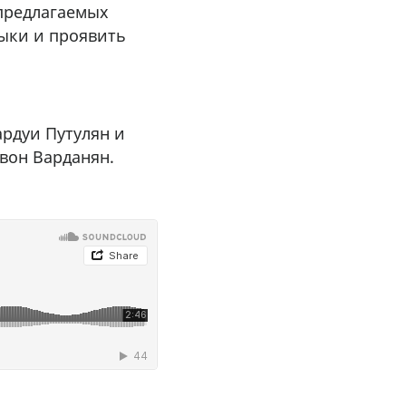
предлагаемых
зыки и проявить
рдуи Путулян и
вон Варданян.