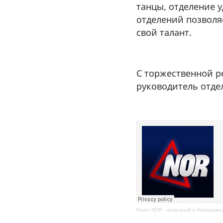
танцы, отделение 
отделений позволя
свой талант.
С торжественной р
руководитель отде
Radio NOR
·
выпускной в Ниноцмин