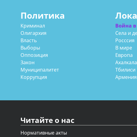
Политика
Лок
Криминал
Война в
Олигархия
Села и д
Власть
Росссия
Выборы
В мире
Оппозиция
Европа
Закон
Ахалкал
Муниципалитет
Тбилиси
Коррупция
Армения
Читайте о нас
Нормативные акты