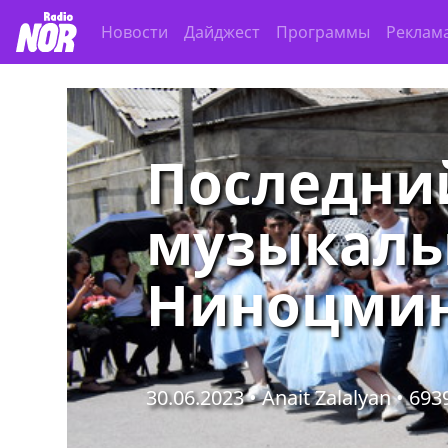
Новости
Дайджест
Программы
Реклам
Последни
музыкаль
Ниноцми
30.06.2023 • Anait Zalalyan •
693