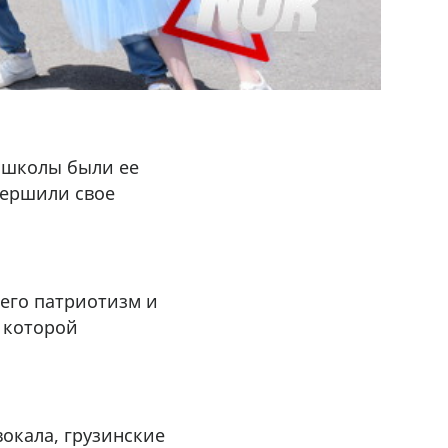
ю школы были ее
вершили свое
его патриотизм и
у которой
окала, грузинские