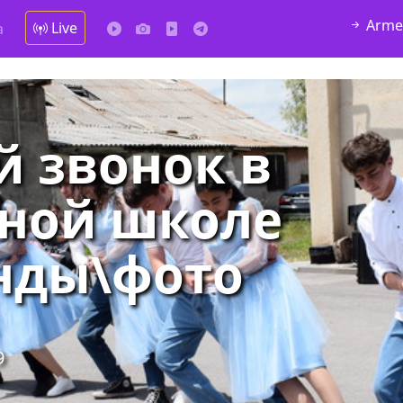
Arme
Live
а
й звонок в
ной школе
нды\фото
9