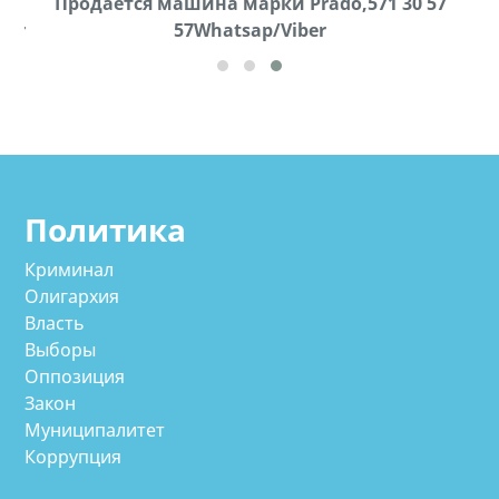
k
Продается машина марки Prado,571 30 57
П
ber
57Whatsap/Viber
Политика
Криминал
Олигархия
Власть
Выборы
Оппозиция
Закон
Муниципалитет
Коррупция