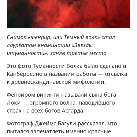
Снимок «Фенрир, или Темный волк» стал
лауреатом в
номинации «Звезды
и
туманности», заняв третье место
Это фото Туманности Волка было сделано в
Канберре, но в названии работы — отсылка
к древнескандинавской мифологии.
Фенриром викинги называли сына бога
Локи — огромного волка, наводившего
страх на всех богов Асгарда.
Фотограф Джеймс Багули рассказал, что
пытался запечатлеть именно красные