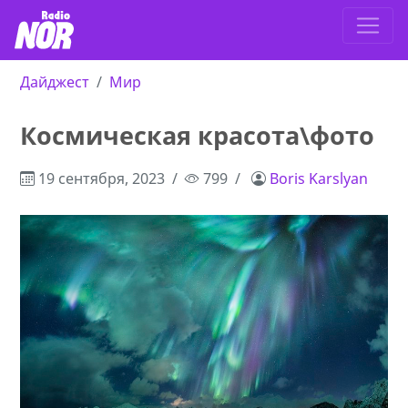
Дайджест
Мир
Космическая красота\фото
19 сентября, 2023
799
Boris Karslyan