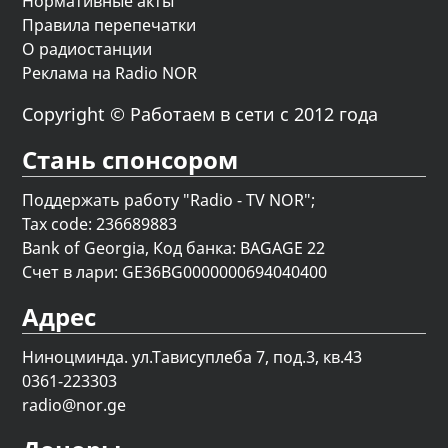
Нормативные акты
Правила перепечатки
О радиостанции
Реклама на Radio NOR
Copyright © Работаем в сети с 2012 года
Стань спонсором
Поддержать работу "Radio - TV NOR";
Tax code: 236689883
Bank of Georgia, Код банка: BAGAGE 22
Счет в лари: GE36BG0000000694040400
Адрес
Ниноцминда. ул.Тависуплеба 7, под.3, кв.43
0361-223303
radio@nor.ge