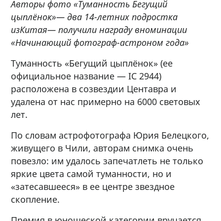
Авторы фото «Туманность Бегущий
цыплёнок»
— два 14-летних подростка
из
Китая
— получили награду в
номинации
«Начинающий фотограф-астроном года»
Туманность «Бегущий цыплёнок» (ее
официальное название — IC 2944)
расположена в созвездии Центавра и
удалена от нас примерно на 6000 световых
лет.
По словам астрофотографа Юрия Белецкого,
живущего в Чили, авторам снимка очень
повезло: им удалось запечатлеть не только
яркие цвета самой туманности, но и
«затесавшееся» в ее центре звездное
скопление.
Премия в юношеской категории вручается