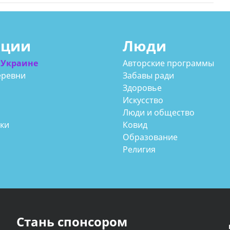
ации
Люди
 Украине
Авторские программы
еревни
Забавы ради
Здоровье
Искусство
Люди и общество
аки
Ковид
Образование
Религия
Стань спонсором