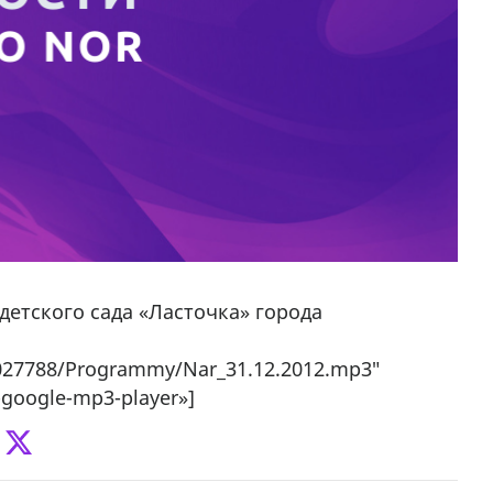
детского сада «Ласточка» города
06027788/Programmy/Nar_31.12.2012.mp3″
-google-mp3-player»]