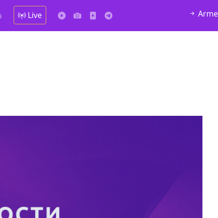
Arme
Live
а
у в
В городе Ниноцминда около фастфуда Hask
cдается в аренду дом, 571 30 57
57Whatsap/Viber