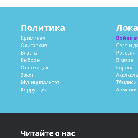
Политика
Лок
Криминал
Война в
Олигархия
Села и д
Власть
Росссия
Выборы
В мире
Оппозиция
Европа
Закон
Ахалкал
Муниципалитет
Тбилиси
Коррупция
Армения
Читайте о нас