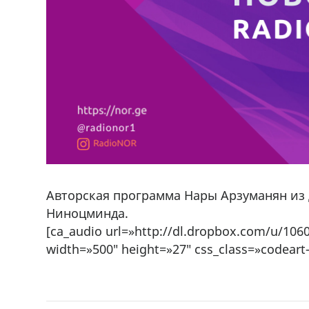
Авторская программа Нары Арзуманян из 
Ниноцминда.
[ca_audio url=»http://dl.dropbox.com/u/1
width=»500″ height=»27″ css_class=»codeart