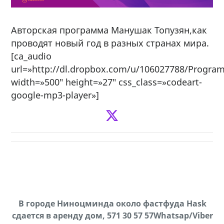
Авторская программа Манушак Топузян,как
проводят новый год в разных странах мира.
[ca_audio
url=»http://dl.dropbox.com/u/106027788/Progr
width=»500″ height=»27″ css_class=»codeart-
google-mp3-player»]
х,
В городе Ниноцминда около фастфуда Hask
cдается в аренду дом, 571 30 57 57Whatsap/Viber