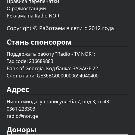
Правила перепечатки
О радиостанции
Реклама на Radio NOR
Copyright © Работаем в сети с 2012 года
Стань спонсором
Поддержать работу "Radio - TV NOR";
Tax code: 236689883
Bank of Georgia, Код банка: BAGAGE 22
Счет в лари: GE36BG0000000694040400
Адрес
Ниноцминда. ул.Тависуплеба 7, под.3, кв.43
0361-223303
radio@nor.ge
Доноры