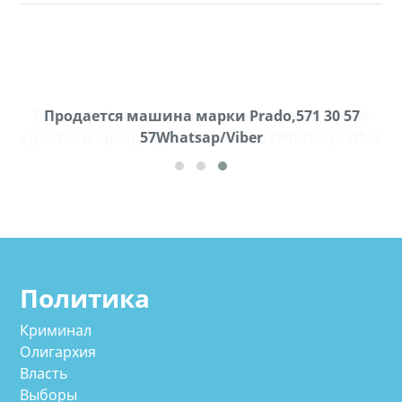
k
Продается машина марки Prado,571 30 57
П
ber
57Whatsap/Viber
Политика
Криминал
Олигархия
Власть
Выборы