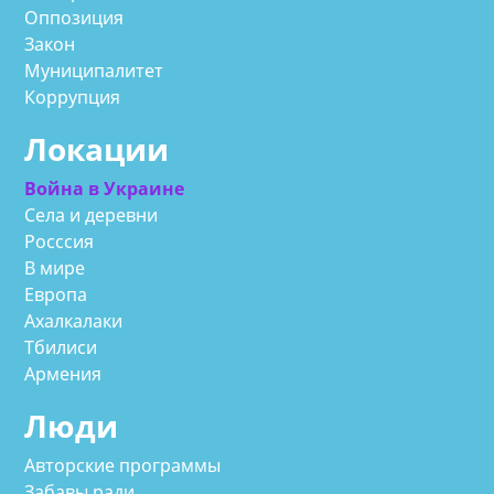
Оппозиция
Закон
Муниципалитет
Коррупция
Локации
Война в Украине
Села и деревни
Росссия
В мире
Европа
Ахалкалаки
Тбилиси
Армения
Люди
Авторские программы
Забавы ради