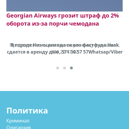
Georgian Airways грозит штраф до 2%
оборота из-за порчи чемодана
Продается соль оптом и в розницу в мешках,
В городе Ниноцминда около фастфуда Hask
cдается в аренду дом, 571 30 57 57Whatsap/Viber
500 22 47 42
Политика
Криминал
Олигархия