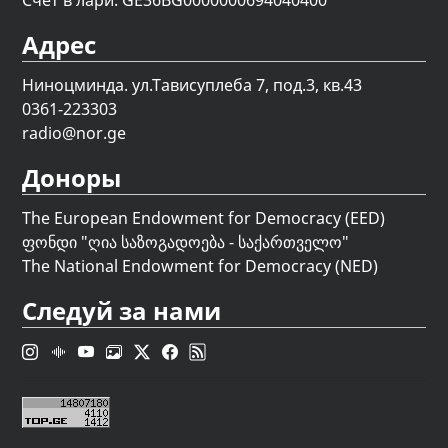
Счет в лари: GE36BG0000000694040400
Адрес
Ниноцминда. ул.Тависуплеба 7, под.3, кв.43
0361-223303
radio@nor.ge
Доноры
The European Endowment for Democracy (EED)
ფონდი "
ღია საზოგადოება - საქართველო
"
The National Endowment for Democracy (NED)
Следуй за нами