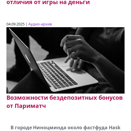
отличия от игры на деньги
04.09.2025 |
Аудио-архив
Возможности бездепозитных бонусов
от Париматч
В городе Ниноцминда около фастфуда Hask
Продается машина марки Prado,571 30 57
П