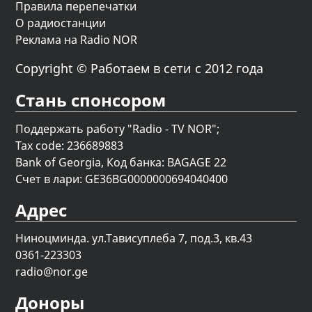
Правила перепечатки
О радиостанции
Реклама на Radio NOR
Copyright © Работаем в сети с 2012 года
Стань спонсором
Поддержать работу "Radio - TV NOR";
Tax code: 236689883
Bank of Georgia, Код банка: BAGAGE 22
Счет в лари: GE36BG0000000694040400
Адрес
Ниноцминда. ул.Тависуплеба 7, под.3, кв.43
0361-223303
radio@nor.ge
Доноры