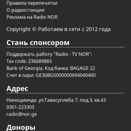
Правила перепечатки
О радиостанции
Реклама на Radio NOR
Copyright © Работаем в сети с 2012 года
Стань спонсором
Поддержать работу "Radio - TV NOR";
Tax code: 236689883
Bank of Georgia, Код банка: BAGAGE 22
Счет в лари: GE36BG0000000694040400
Адрес
Ниноцминда. ул.Тависуплеба 7, под.3, кв.43
0361-223303
radio@nor.ge
Доноры