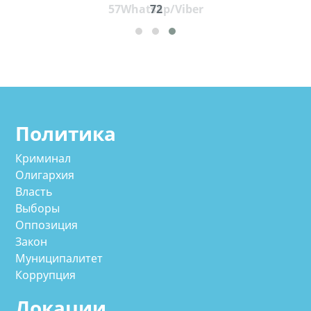
57Whatsap/Viber
72
cд
Политика
Криминал
Олигархия
Власть
Выборы
Оппозиция
Закон
Муниципалитет
Коррупция
Локации