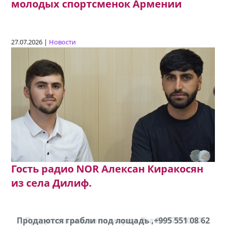
молодых спортсменок Армении
27.07.2026 |
Новости
Гость радио NOR Алексан Киракосян
из села Дилиф.
Продаются грабли под лощадь ,+995 551 08 62
Продается машина марки Prado,571 30 57