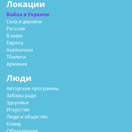
Локации
Война в Украине
Села и деревни
Росссия
В мире
Европа
Ахалкалаки
Тбилиси
Армения
Люди
Авторские программы
Забавы ради
Здоровье
Искусство
Люди и общество
Ковид
Образование