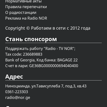
Нормативные акты
Правила перепечатки
О радиостанции
Реклама на Radio NOR
Copyright © Работаем в сети с 2012 года
Стань спонсором
Поддержать работу "Radio - TV NOR";
Tax code: 236689883
Bank of Georgia, Код банка: BAGAGE 22
Счет в лари: GE36BG0000000694040400
Адрес
Ниноцминда. ул.Тависуплеба 7, под.3, кв.43
0361-223303
radio@nor.ge