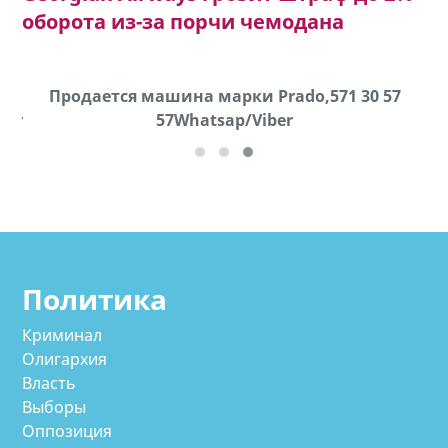
оборота из-за порчи чемодана
k
Продается машина марки Prado,571 30 57
П
ber
57Whatsap/Viber
Политика
Криминал
Олигархия
Власть
Выборы
Оппозиция